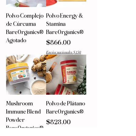
Polvo Complejo
Polvo Energy &
de Cúrcuma
Stamina
BareOrganics®
BareOrganics®
Agotado
Precio
$866.00
Envíos nacionales $150
Mushroom
Polvo de Plátano
Immune Blend
BareOrganics®
Powder
Precio
$823.00
BareOrganics®
Envíos nacionales $150