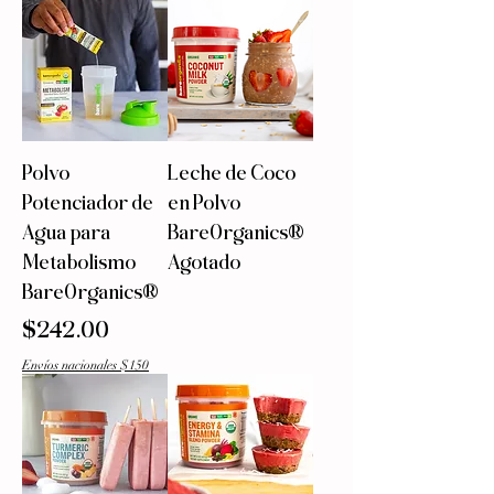
Polvo
Leche de Coco
Potenciador de
en Polvo
Agua para
BareOrganics®
Metabolismo
Agotado
BareOrganics®
Precio
$242.00
Envíos nacionales $150