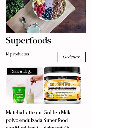
Superfoods
13 productos
Ordenar
Recién Llegado!
Matcha Latte en
Golden Milk
polvo endulzada
Superfood
con MonkFruit
Schwartz®