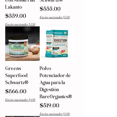
Lakanto
Precio
$555.00
Precio
$559.00
Envíos nacionales $150
Envíos nacionales $150
Greens
Polvo
Superfood
Potenciador de
Schwartz®
Agua para la
Digestión
Precio
$866.00
BareOrganics®
Envíos nacionales $150
Precio
$519.00
Envíos nacionales $150