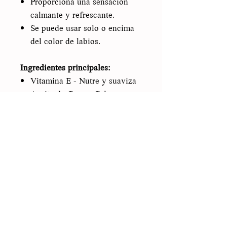
Proporciona una sensación
calmante y refrescante.
Se puede usar solo o encima
del color de labios.
Ingredientes principales:
Vitamina E - Nutre y suaviza
Aceite de Coco - Calma e
hidrata
¡Sube el volumen! Este brillo
labial hidratante y voluminizador
realza instantáneamente los
labios para lograr unos labios
más llenos y suaves. Lip
Plumper también brinda una
sensación de hormigueo suave
pero atractiva que calma los